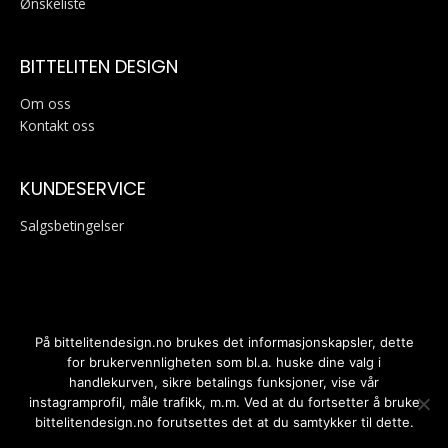
Ønskeliste
BITTELITEN DESIGN
Om oss
Kontakt oss
KUNDESERVICE
Salgsbetingelser
På bittelitendesign.no brukes det informasjonskapsler, dette
for brukervennligheten som bl.a. huske dine valg i
handlekurven, sikre betalings funksjoner, vise vår
Personvernerklæring
instagramprofil, måle trafikk, m.m. Ved at du fortsetter å bruke
bittelitendesign.no forutsettes det at du samtykker til dette.
Kopirett © 2026
Bitteliten Design
| Bygd av
Gartit Creative