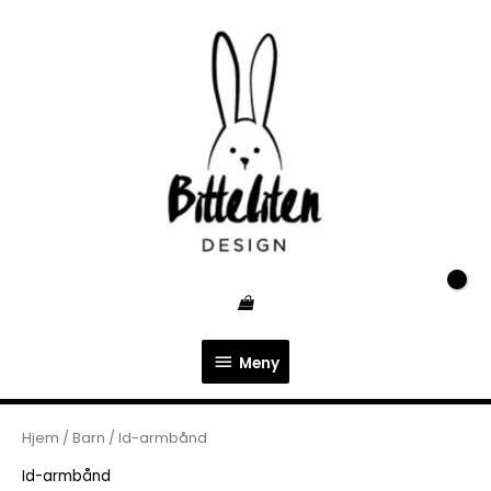
Hopp
Meny
rett
til
innholdet
Meny
Hjem
/
Barn
/ Id-armbånd
Id-armbånd