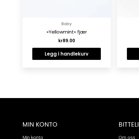
Baby
«Yellowmint» fjær
kr
89.00
Legg i handlekurv
MIN KONTO
BITTEL
Min konto
Om oss