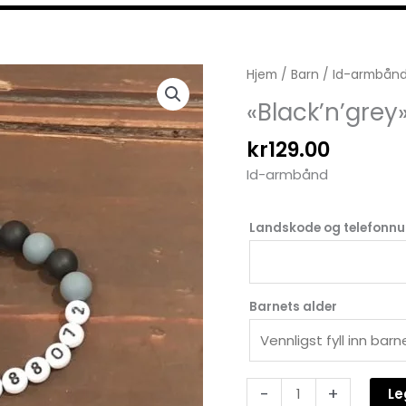
"Black'n'grey"
Hjem
/
Barn
/
Id-armbån
ID
«Black’n’grey»
antall
kr
129.00
Id-armbånd
Landskode og telefon
Barnets alder
-
+
Le