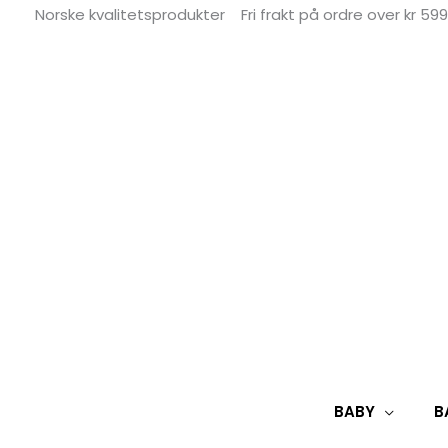
Hopp
Norske kvalitetsprodukter
Fri frakt på ordre over kr 599
rett
til
innholdet
BABY
B