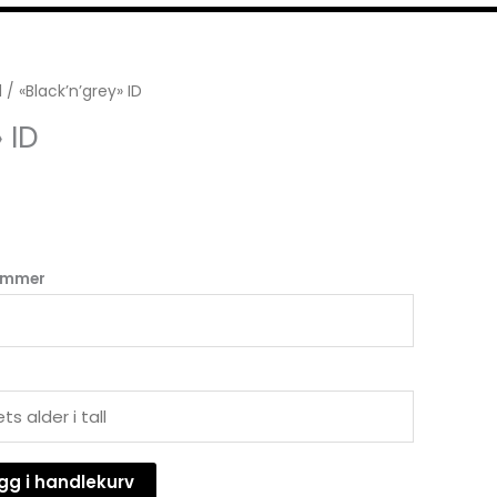
d
/ «Black’n’grey» ID
 ID
nummer
gg i handlekurv