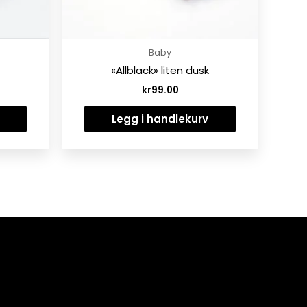
Baby
«Allblack» liten dusk
kr
99.00
Legg i handlekurv