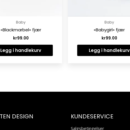
Baby
Baby
«Blackmarbel» fjær
«Babygirl» fjær
kr
99.00
kr
99.00
Legg i handlekurv
Legg i handlekurv
ITEN DESIGN
KUNDESERVICE
Salgsbetingelser