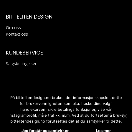
BITTELITEN DESIGN
Om oss
Kontakt oss
KUNDESERVICE
Salgsbetingelser
På bittelitendesign.no brukes det informasjonskapsler, dette
for brukervennligheten som bl.a. huske dine valg i
handlekurven, sikre betalings funksjoner, vise vår
Personvernerklæring
instagramprofil, måle trafikk, m.m. Ved at du fortsetter å bruke
bittelitendesign.no forutsettes det at du samtykker til dette.
Kopirett © 2026
Bitteliten Design
| Bygd av
Gartit Creative
AS
Jeg forstår og samtykker.
Les mer