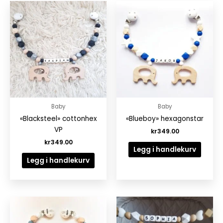
Baby
Baby
«Blacksteel» cottonhex
«Blueboy» hexagonstar
VP
kr
349.00
kr
349.00
Legg i handlekurv
Legg i handlekurv