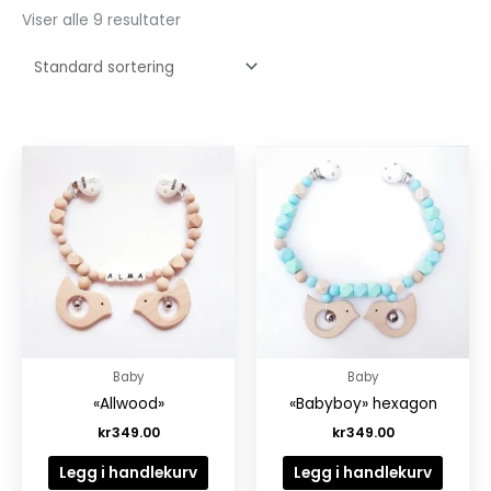
Viser alle 9 resultater
Baby
Baby
«Allwood»
«Babyboy» hexagon
kr
349.00
kr
349.00
Legg i handlekurv
Legg i handlekurv