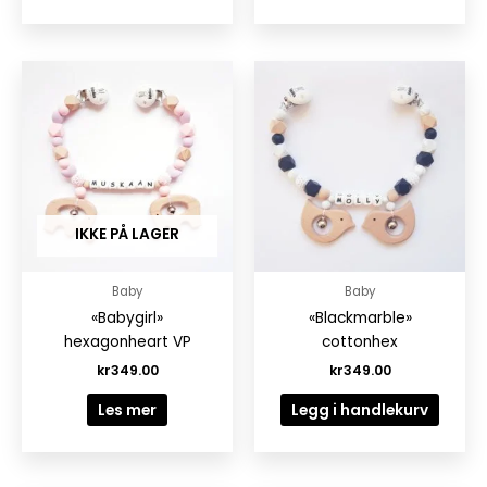
IKKE PÅ LAGER
Baby
Baby
«Babygirl»
«Blackmarble»
hexagonheart VP
cottonhex
kr
349.00
kr
349.00
Les mer
Legg i handlekurv