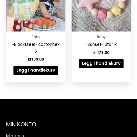
Baby
Baby
«Blacksteel» cottonhex
«Sunset» Star R
S
kr
179.00
kr
189.00
Legg i handlekurv
Legg i handlekurv
MIN KONTO
Min konto