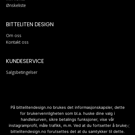
Ønskeliste
BITTELITEN DESIGN
Om oss
Kontakt oss
KUNDESERVICE
Salgsbetingelser
På bittelitendesign.no brukes det informasjonskapsler, dette
for brukervennligheten som bl.a. huske dine valg i
handlekurven, sikre betalings funksjoner, vise vår
Personvernerklæring
instagramprofil, måle trafikk, m.m. Ved at du fortsetter å bruke
bittelitendesign.no forutsettes det at du samtykker til dette.
Kopirett © 2026
Bitteliten Design
| Bygd av
Gartit Creative