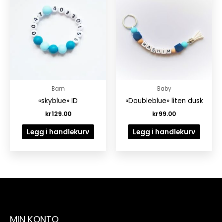
Barn
Baby
«skyblue» ID
«Doubleblue» liten dusk
kr
129.00
kr
99.00
Legg i handlekurv
Legg i handlekurv
MIN KONTO