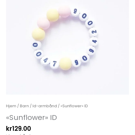
Hjem
/
Barn
/
Id-armbånd
/ «Sunflower» ID
«Sunflower» ID
kr
129.00