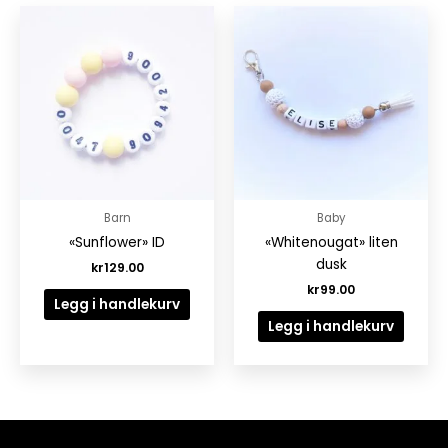
Barn
Baby
«Sunflower» ID
«Whitenougat» liten
dusk
kr
129.00
kr
99.00
Legg i handlekurv
Legg i handlekurv