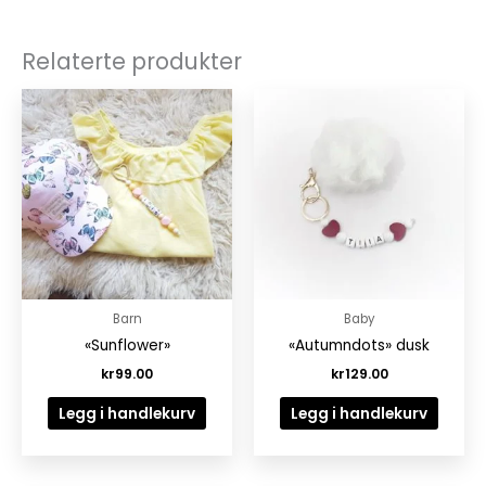
Relaterte produkter
Barn
Baby
«Sunflower»
«Autumndots» dusk
kr
99.00
kr
129.00
Legg i handlekurv
Legg i handlekurv