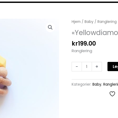
"Yellowdiamond"Bird
Hjem
/
Baby
/
Ranglering
antall
«Yellowdiamo
kr
199.00
Ranglering
-
+
Le
Kategorier:
Baby
,
Rangler