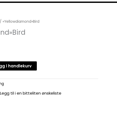
/ «Yellowdiamond»Bird
nd»Bird
gg i handlekurv
ing
Legg til i en bitteliten ønskeliste