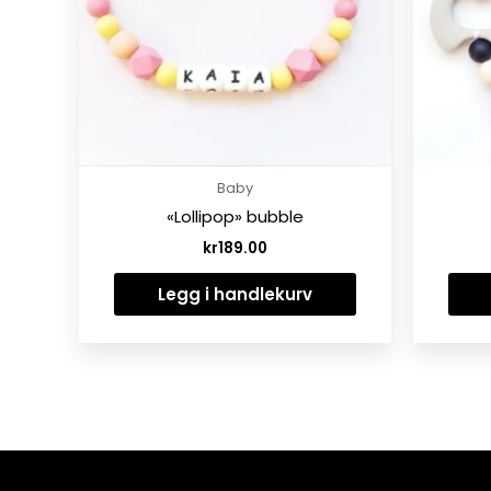
Baby
«Lollipop» bubble
kr
189.00
Legg i handlekurv