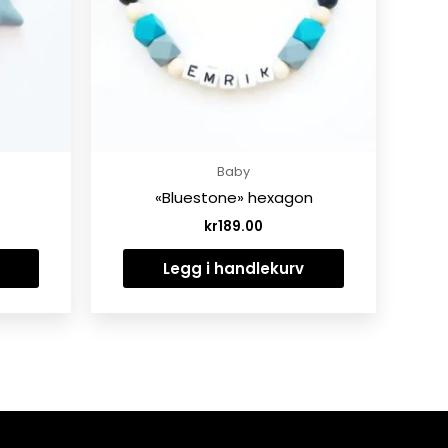
Baby
«Bluestone» hexagon
kr
189.00
Legg i handlekurv