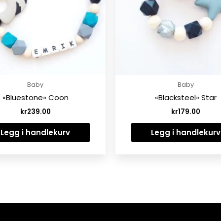
Baby
Baby
«Bluestone» Coon
«Blacksteel» Star
kr
239.00
kr
179.00
Legg i handlekurv
Legg i handlekurv