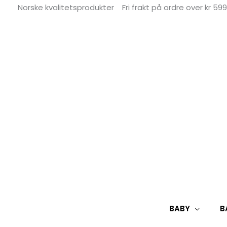
Hopp
Norske kvalitetsprodukter
Fri frakt på ordre over kr 599
rett
til
innholdet
BABY
B