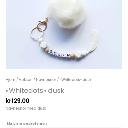
Hjem
/
Voksen
/
Navnesnor
/ «Whitedots» dusk
«Whitedots» dusk
kr
129.00
Navnesnor med dusk
Skriv inn ønsket navn