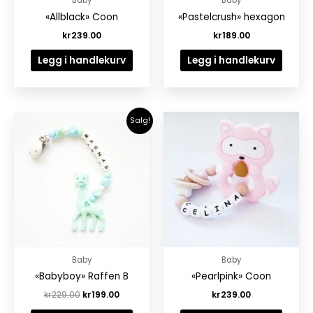
«Allblack» Coon
«Pastelcrush» hexagon
kr
239.00
kr
189.00
Legg i handlekurv
Legg i handlekurv
Opprinnelig
Nåværende
Salg!
pris
pris
var:
er:
kr229.00.
kr199.00.
Baby
Baby
«Babyboy» Raffen B
«Pearlpink» Coon
kr
229.00
kr
199.00
kr
239.00