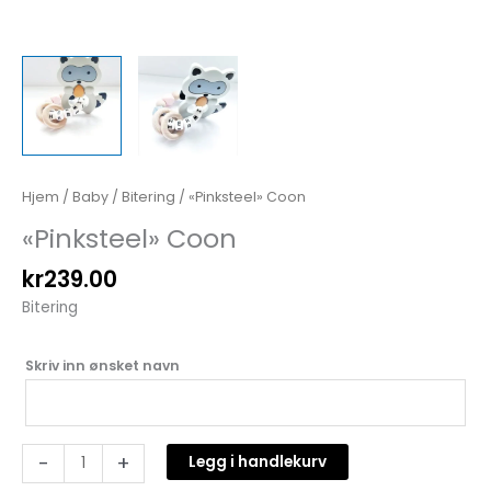
Hjem
/
Baby
/
Bitering
/ «Pinksteel» Coon
«Pinksteel» Coon
kr
239.00
Bitering
Skriv inn ønsket navn
-
+
Legg i handlekurv