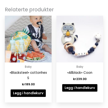
Relaterte produkter
Baby
Baby
«Blacksteel» cottonhex
«Allblack» Coon
S
kr
239.00
kr
189.00
Legg i handlekurv
Legg i handlekurv