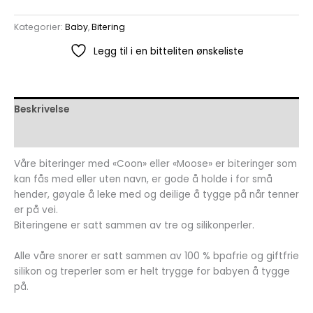
Kategorier:
Baby
,
Bitering
Legg til i en bitteliten ønskeliste
Beskrivelse
Omtaler (0)
Våre biteringer med «Coon» eller «Moose» er biteringer som
kan fås med eller uten navn, er gode å holde i for små
hender, gøyale å leke med og deilige å tygge på når tenner
er på vei.
Biteringene er satt sammen av tre og silikonperler.
Alle våre snorer er satt sammen av 100 % bpafrie og giftfrie
silikon og treperler som er helt trygge for babyen å tygge
på.