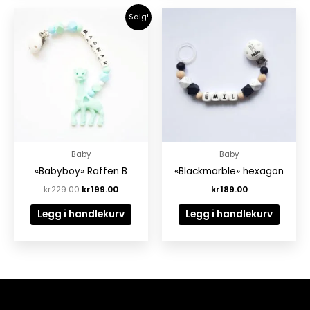
Opprinnelig
Nåværende
Salg!
pris
pris
var:
er:
kr229.00.
kr199.00.
Baby
Baby
«Babyboy» Raffen B
«Blackmarble» hexagon
kr
229.00
kr
199.00
kr
189.00
Legg i handlekurv
Legg i handlekurv