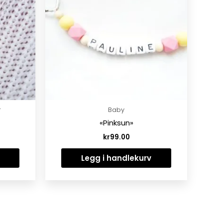
r
Baby
«Pinksun»
kr
99.00
Legg i handlekurv