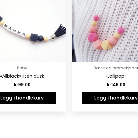
Baby
Bære og ammekjede
«Allblack» liten dusk
«Lollipop»
kr
99.00
kr
149.00
Legg i handlekurv
Legg i handlekurv