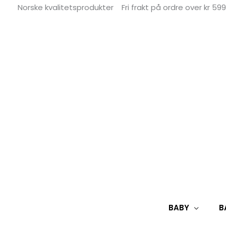
Hopp
Norske kvalitetsprodukter
Fri frakt på ordre over kr 599
rett
til
innholdet
BABY
B