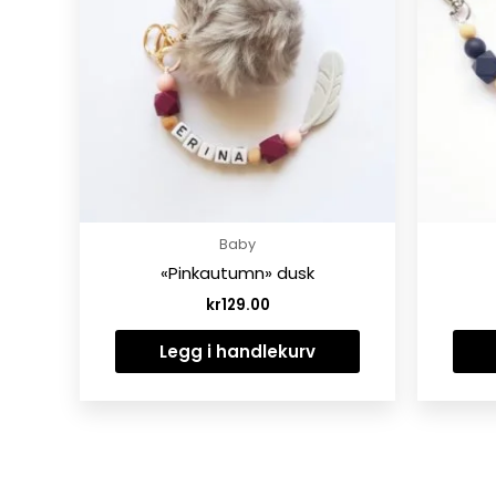
Baby
«Pinkautumn» dusk
kr
129.00
Legg i handlekurv