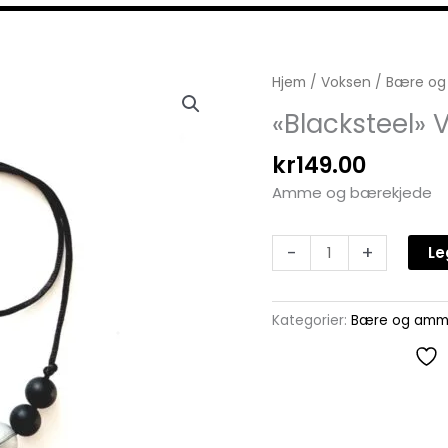
"Blacksteel"
Hjem
/
Voksen
/
Bære og
V
«Blacksteel» 
antall
kr
149.00
Amme og bærekjede
-
+
Le
Kategorier:
Bære og amm