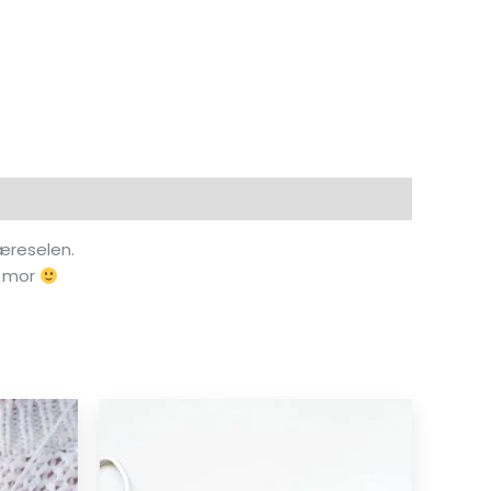
æreselen.
l mor