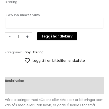
Bitering
Skriv inn ønsket navn
-
+
Legg i handlekurv
Kategorier:
Baby
,
Bitering
Legg til i en bitteliten ønskeliste
Beskrivelse
Omtaler (0)
Våre biteringer med «Coon» eller «Moose» er biteringer som
kan fås med eller uten navn, er gode å holde i for små