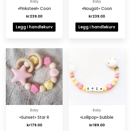
Baby
Baby
«Pinksteel» Coon
«Nougat» Coon
kr
239.00
kr
239.00
Legg i handlekurv
Legg i handlekurv
Baby
Baby
«Sunset» Star R
«Lollipop» bubble
kr
179.00
kr
189.00