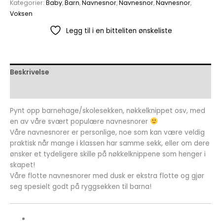
Kategorier:
Baby
,
Barn
,
Navnesnor
,
Navnesnor
,
Navnesnor
,
Voksen
Legg til i en bitteliten ønskeliste
Beskrivelse
Omtaler (0)
Pynt opp barnehage/skolesekken, nøkkelknippet osv, med
en av våre svært populære navnesnorer
Våre navnesnorer er personlige, noe som kan være veldig
praktisk når mange i klassen har samme sekk, eller om dere
ønsker et tydeligere skille på nøkkelknippene som henger i
skapet!
Våre flotte navnesnorer med dusk er ekstra flotte og gjør
seg spesielt godt på ryggsekken til barna!