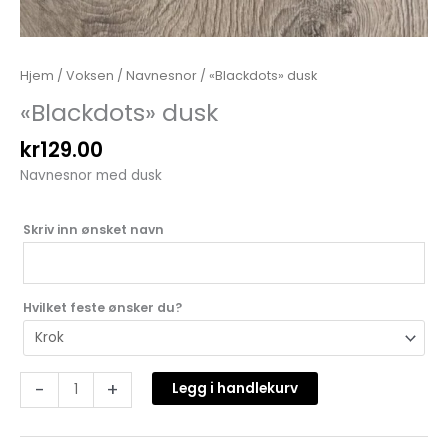
Hjem
/
Voksen
/
Navnesnor
/ «Blackdots» dusk
«Blackdots» dusk
kr
129.00
Navnesnor med dusk
Skriv inn ønsket navn
Hvilket feste ønsker du?
-
+
Legg i handlekurv