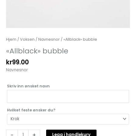
Hjem
/
Voksen
/
Navnesnor
/ «Allblack» bubble
«Allblack» bubble
kr
99.00
Navnesnor
Skriv inn ønsket navn
Hvilket feste ønsker du?
-
+
Legg i handlekurv