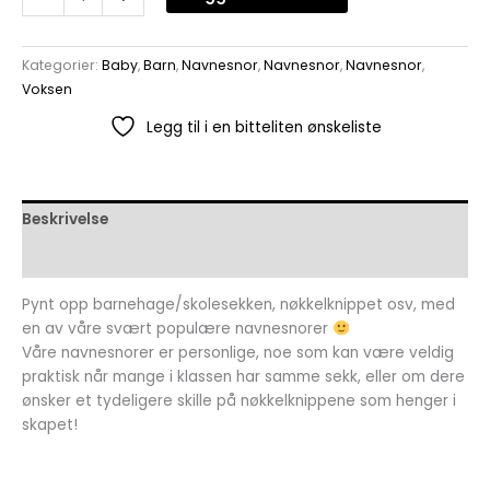
Kategorier:
Baby
,
Barn
,
Navnesnor
,
Navnesnor
,
Navnesnor
,
Voksen
Legg til i en bitteliten ønskeliste
Beskrivelse
Omtaler (0)
Pynt opp barnehage/skolesekken, nøkkelknippet osv, med
en av våre svært populære navnesnorer
Våre navnesnorer er personlige, noe som kan være veldig
praktisk når mange i klassen har samme sekk, eller om dere
ønsker et tydeligere skille på nøkkelknippene som henger i
skapet!