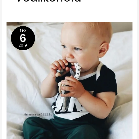
feb
6
2019