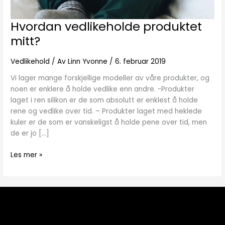
Hvordan vedlikeholde produktet
Hvordan
vedlikeholde
mitt?
produktet
mitt?
Vedlikehold
/ Av
Linn Yvonne
/
6. februar 2019
Vi lager mange forskjellige modeller av våre produkter, og
noen er enklere å holde vedlike enn andre. -Produkter
laget i ren silikon er de som absolutt er enklest å holde
rene og vedlike over tid. – Produkter laget med heklede
kuler er de som er vanskeligst å holde pene over tid, men
de er jo […]
Les mer »