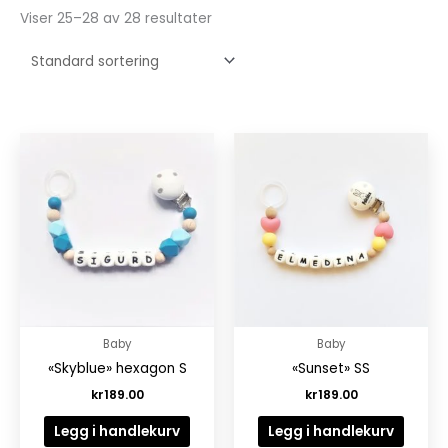
Viser 25–28 av 28 resultater
Baby
Baby
«Skyblue» hexagon S
«Sunset» SS
kr
189.00
kr
189.00
Legg i handlekurv
Legg i handlekurv