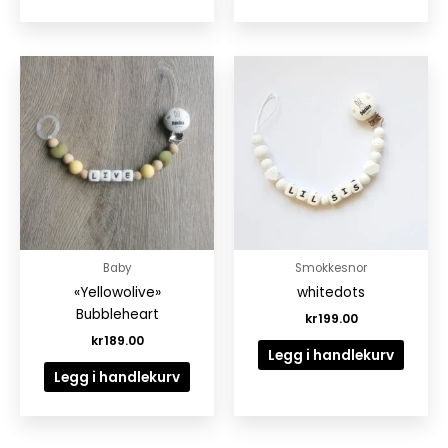
Baby
Smokkesnor
«Yellowolive»
whitedots
Bubbleheart
kr
199.00
kr
189.00
Legg i handlekurv
Legg i handlekurv