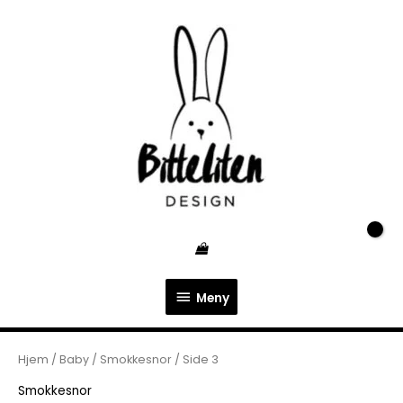
Hopp
Meny
rett
til
innholdet
Meny
Hjem
/
Baby
/
Smokkesnor
/ Side 3
Smokkesnor